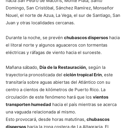
hacia San Pedro de Macorís, Monte Plata, Santo
Domingo, San Cristóbal, Sánchez Ramírez, Monseñor
Nouel, el norte de Azua, La Vega, el sur de Santiago, San
Juan y otras localidades cercanas.
Durante la noche, se prevén
chubascos dispersos
hacia
el litoral norte y algunos aguaceros con tormentas
eléctricas y ráfagas de viento hacia el suroeste.
Mañana sábado,
Día de la Restauración,
según la
trayectoria pronosticada del
ciclón tropical Erin
, este
transitaría sobre aguas abiertas del Atlántico con su
centro a cientos de kilómetros de Puerto Rico. La
circulación de este fenómeno hará que los
vientos
transporten humedad
hacia el país mientras se acerca
una vaguada relacionada al mismo.
Esto provocará, desde horas matutinas,
chubascos
dispersos
hacia la zona costera de La Altagracia, El