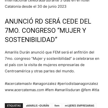
Internacional celebrada durante 3 días en el hotel
Catalonia desde el 30 de junio 2023
ANUNCIÓ RD SERÁ CEDE DEL
7MO. CONGRESO “MUJER Y
SOSTENIBILIDAD”
Amarilis Durán anunció que FEM será el anfitrión del
7mo. congreso “Mujer y sostenibilidad” a celebrarse en
el país con la visita de mujeres empresarias de
Centroamérica y otras partes del mundo.
#acercatemastv #anagonzalez #periodistaanagonzalez
www.acercatemas.com #fem #amarilisduran @fem #itla
ETIQUETAS
aMARILIS <DURÁN
fem
mUJERES EMPRESARIAS