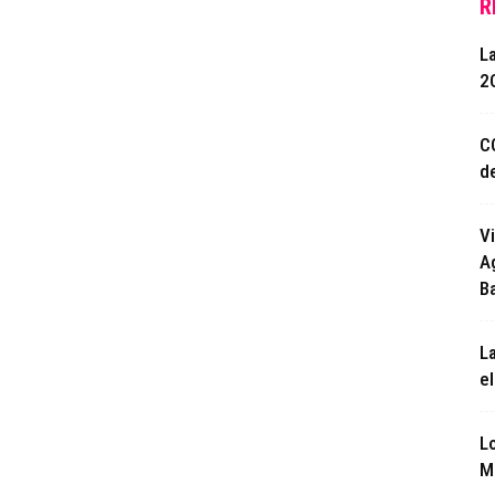
R
La
2C
C
d
V
A
B
L
e
L
M