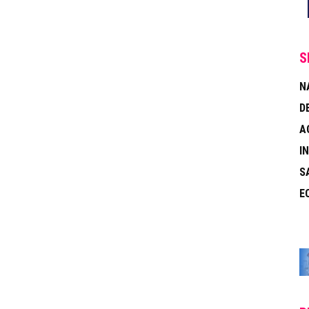
S
N
D
A
I
S
E