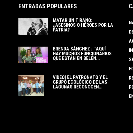
ENTRADAS POPULARES
C
MATAR UN TIRANO:
N
¿ASESINOS O HÉROES POR LA
PATRIA?
D
A
BRENDA SÁNCHEZ : ¨AQUÍ
I
HAY MUCHOS FUNCIONARIOS
QUE ESTÁN EN BELÉN...
S
E
VIDEO| EL PATRONATO Y EL
R
GRUPO ECOLÓGICO DE LAS
LAGUNAS RECONOCEN...
P
E