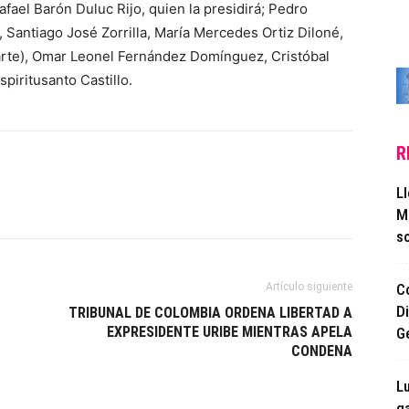
fael Barón Duluc Rijo, quien la presidirá; Pedro
 Santiago José Zorrilla, María Mercedes Ortiz Diloné,
arte), Omar Leonel Fernández Domínguez, Cristóbal
piritusanto Castillo.
R
L
M
so
Artículo siguiente
C
D
TRIBUNAL DE COLOMBIA ORDENA LIBERTAD A
EXPRESIDENTE URIBE MIENTRAS APELA
G
CONDENA
Lu
ga