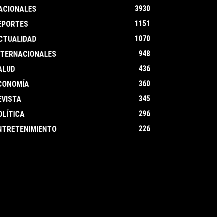
3930
ACIONALES
1151
EPORTES
1070
CTUALIDAD
948
NTERNACIONALES
436
ALUD
360
CONOMÍA
345
EVISTA
296
OLÍTICA
226
NTRETENIMIENTO