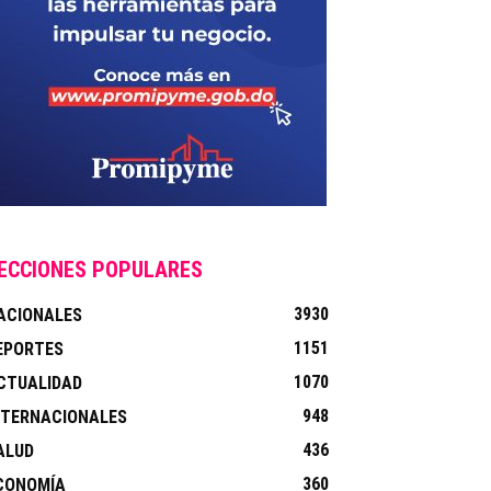
ECCIONES POPULARES
3930
ACIONALES
1151
EPORTES
1070
CTUALIDAD
948
NTERNACIONALES
436
ALUD
360
CONOMÍA