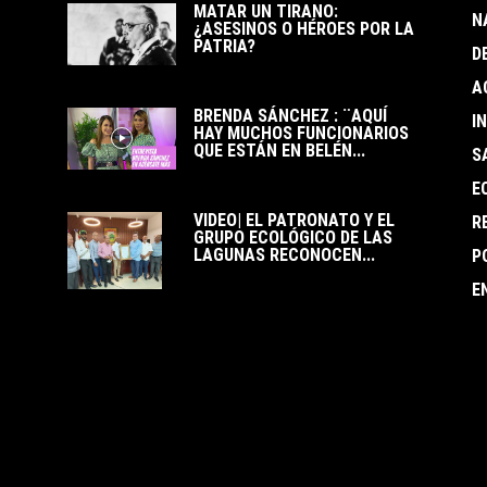
MATAR UN TIRANO:
N
¿ASESINOS O HÉROES POR LA
PATRIA?
D
A
BRENDA SÁNCHEZ : ¨AQUÍ
I
HAY MUCHOS FUNCIONARIOS
QUE ESTÁN EN BELÉN...
S
E
VIDEO| EL PATRONATO Y EL
R
GRUPO ECOLÓGICO DE LAS
LAGUNAS RECONOCEN...
P
E