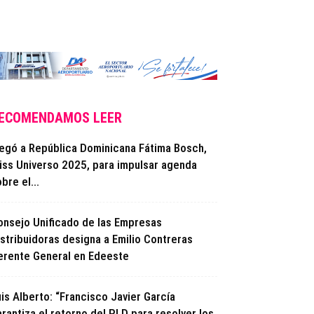
ECOMENDAMOS LEER
legó a República Dominicana Fátima Bosch,
iss Universo 2025, para impulsar agenda
bre el...
onsejo Unificado de las Empresas
istribuidoras designa a Emilio Contreras
erente General en Edeeste
is Alberto: “Francisco Javier García
rantiza el retorno del PLD para resolver los