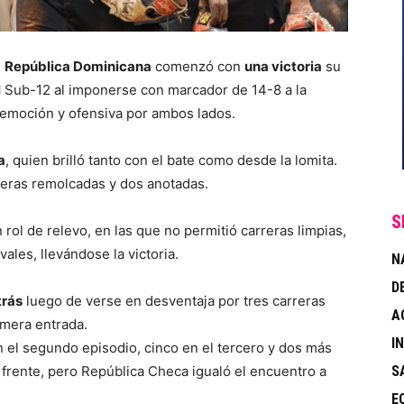
e
República Dominicana
comenzó con
una victoria
su
l
Sub-12 al imponerse con marcador de 14-8 a la
 emoción y ofensiva por ambos lados.
a
, quien brilló tanto con el bate como desde la lomita.
rreras remolcadas y dos anotadas.
S
 rol de relevo, en las que no permitió carreras limpias,
ales, llevándose la victoria.
N
D
trás
luego de verse en desventaja por tres carreras
A
imera entrada.
I
n el segundo episodio, cinco en el tercero y dos más
 frente, pero República Checa igualó el encuentro a
S
E