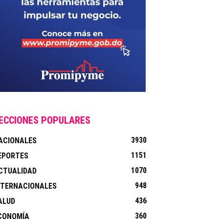
ECCIONES POPULARES
3930
ACIONALES
1151
EPORTES
1070
CTUALIDAD
948
NTERNACIONALES
436
ALUD
360
CONOMÍA