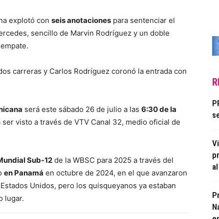
ana explotó con
seis anotaciones
para sentenciar el
 Mercedes, sencillo de Marvin Rodríguez y un doble
 empate.
os carreras y Carlos Rodríguez coronó la entrada con
R
P
nicana
será este sábado 26 de julio a las
6:30 de la
se
 ser visto a través de VTV Canal 32, medio oficial de
V
p
Mundial Sub-12
de la WBSC para 2025 a través del
a
do
en Panamá
en octubre de 2024, en el que avanzaron
a Estados Unidos, pero los quisqueyanos ya estaban
P
 lugar.
N
en