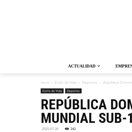
ACTUALIDAD
EMPRE
Inicio
Estilo de Vida
Deportes
República Domini
Estilo de Vida
Deportes
REPÚBLICA DOM
MUNDIAL SUB-
2025-07-26
242