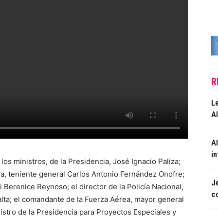
R
L
A
A
in
os ministros, de la Presidencia, José Ignacio Paliza;
nsa, teniente general Carlos Antonio Fernández Onofre;
Je
 Berenice Reynoso; el director de la Policía Nacional,
c
a; el comandante de la Fuerza Aérea, mayor general
nistro de la Presidencia para Proyectos Especiales y