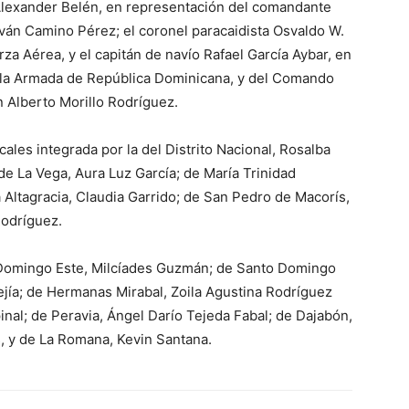
Alexander Belén, en representación del comandante
Iván Camino Pérez; el coronel paracaidista Osvaldo W.
a Aérea, y el capitán de navío Rafael García Aybar, en
 la Armada de República Dominicana, y del Comando
n Alberto Morillo Rodríguez.
cales integrada por la del Distrito Nacional, Rosalba
e La Vega, Aura Luz García; de María Trinidad
 Altagracia, Claudia Garrido; de San Pedro de Macorís,
Rodríguez.
nto Domingo Este, Milcíades Guzmán; de Santo Domingo
ejía; de Hermanas Mirabal, Zoila Agustina Rodríguez
nal; de Peravia, Ángel Darío Tejeda Fabal; de Dajabón,
as, y de La Romana, Kevin Santana.