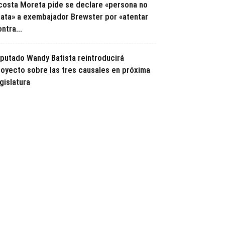
costa Moreta pide se declare «persona no
rata» a exembajador Brewster por «atentar
ntra...
iputado Wandy Batista reintroducirá
royecto sobre las tres causales en próxima
gislatura