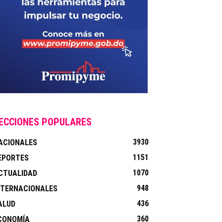
ECCIONES POPULARES
3930
ACIONALES
1151
EPORTES
1070
CTUALIDAD
948
NTERNACIONALES
436
ALUD
360
CONOMÍA