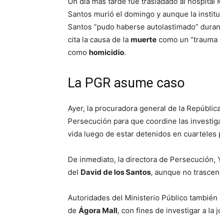
Un día más tarde fue trasladado al hospital 
Santos murió el domingo y aunque la institu
Santos “pudo haberse autolastimado” durant
cita la causa de la
muerte
como un “trauma c
como
homicidio
.
La PGR asume caso
Ayer, la procuradora general de la Repúblic
Persecución para que coordine las investig
vida luego de estar detenidos en cuarteles p
De inmediato, la directora de Persecución, 
del
David de los Santos
, aunque no trascend
Autoridades del Ministerio Público también 
de
Ágora Mall
, con fines de investigar a 