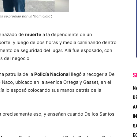
s se produjo por un “homicidio”,
amenazado de
muerte
a la dependiente de un
porte, y luego de dos horas y media caminando dentro
amento de seguridad del lugar. Allí fue esposado, con
os del negocio.
na patrulla de la
Policía Nacional
llegó a recoger a De
S
o Naco, ubicado en la avenida Ortega y Gasset, en el
N
cía lo esposó colocando sus manos detrás de la
D
A
n precisamente eso, y enseñan cuando De los Santos
I
S
E