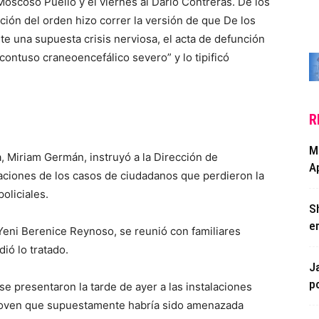
Moscoso Puello y el viernes al Darío Contreras. De los
ción del orden hizo correr la versión de que De los
e una supuesta crisis nerviosa, el acta de defunción
ontuso craneoencefálico severo” y lo tipificó
R
Mi
a, Miriam Germán, instruyó a la Dirección de
Ap
aciones de los casos de ciudadanos que perdieron la
oliciales.
S
e
Yeni Berenice Reynoso, se reunió con familiares
ió lo tratado.
J
p
se presentaron la tarde de ayer a las instalaciones
la joven que supuestamente habría sido amenazada