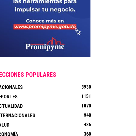
ECCIONES POPULARES
3930
ACIONALES
1151
EPORTES
1070
CTUALIDAD
948
NTERNACIONALES
436
ALUD
360
CONOMÍA