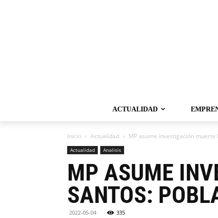
ACTUALIDAD
EMPRE
Inicio
Actualidad
MP asume investigación muerte Da
Actualidad
Analisis
MP ASUME INV
SANTOS: POBLA
2022-05-04
335