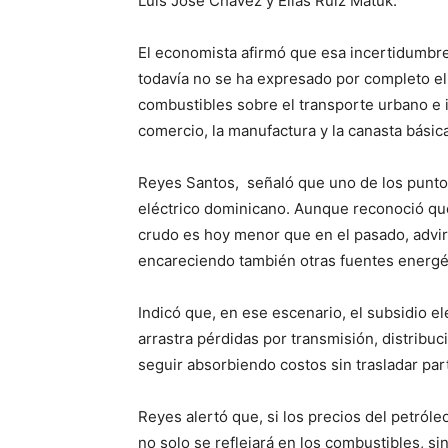
Luis José Chávez y Elías Ruiz Matuk.
El economista afirmó que esa incertidumbr
todavía no se ha expresado por completo e
combustibles sobre el transporte urbano e i
comercio, la manufactura y la canasta básica
Reyes Santos, señaló que uno de los punto
eléctrico dominicano. Aunque reconoció qu
crudo es hoy menor que en el pasado, advir
encareciendo también otras fuentes energét
Indicó que, en ese escenario, el subsidio e
arrastra pérdidas por transmisión, distribu
seguir absorbiendo costos sin trasladar part
Reyes alertó que, si los precios del petról
no solo se reflejará en los combustibles, 