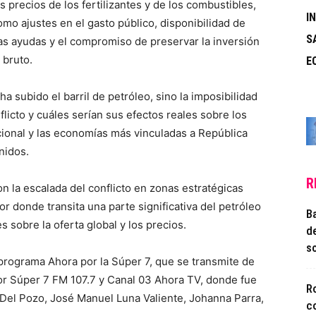
 precios de los fertilizantes y de los combustibles,
I
omo ajustes en el gasto público, disponibilidad de
S
s ayudas y el compromiso de preservar la inversión
 bruto.
E
 subido el barril de petróleo, sino la imposibilidad
licto y cuáles serían sus efectos reales sobre los
ional y las economías más vinculadas a República
nidos.
R
n la escalada del conflicto en zonas estratégicas
r donde transita una parte significativa del petróleo
B
s sobre la oferta global y los precios.
d
s
 programa Ahora por la Súper 7, que se transmite de
por Súper 7 FM 107.7 y Canal 03 Ahora TV, donde fue
Ro
Del Pozo, José Manuel Luna Valiente, Johanna Parra,
c