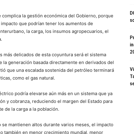
D
e complica la gestión económica del Gobierno, porque
s
l impacto que podrían tener los aumentos de
nterurbano, la carga, los insumos agropecuarios, el
P
.
i
2
s más delicados de esta coyuntura será el sistema
e la generación basada directamente en derivados del
V
tió que una escalada sostenida del petróleo terminará
T
icas, como el gas natural.
se
léctrico podría elevarse aún más en un sistema que ya
ción y cobranza, reduciendo el margen del Estado para
e de la carga a la población.
eo se mantienen altos durante varios meses, el impacto
sino también en menor crecimiento mundial, menor