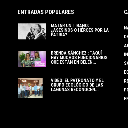
ENTRADAS POPULARES
C
MATAR UN TIRANO:
N
¿ASESINOS O HÉROES POR LA
PATRIA?
D
A
BRENDA SÁNCHEZ : ¨AQUÍ
I
HAY MUCHOS FUNCIONARIOS
QUE ESTÁN EN BELÉN...
S
E
VIDEO| EL PATRONATO Y EL
R
GRUPO ECOLÓGICO DE LAS
LAGUNAS RECONOCEN...
P
E