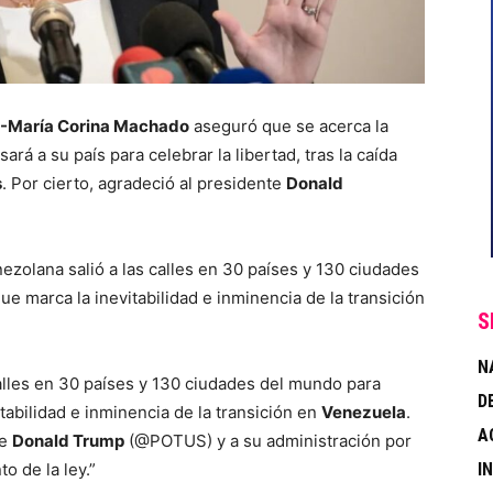
María Corina Machado
aseguró que se acerca la
rá a su país para celebrar la libertad, tras la caída
s
. Por cierto, agradeció al presidente
Donald
ezolana salió a las calles en 30 países y 130 ciudades
e marca la inevitabilidad e inminencia de la transición
S
N
calles en 30 países y 130 ciudades del mundo para
D
abilidad e inminencia de la transición en
Venezuela
.
A
te
Donald Trump
(
@POTUS
) y a su administración por
I
o de la ley.”