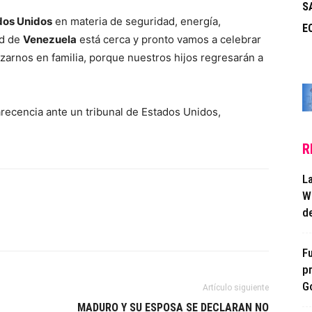
S
dos Unidos
en materia de seguridad, energía,
E
ad de
Venezuela
está cerca y pronto vamos a celebrar
razarnos en familia, porque nuestros hijos regresarán a
ecencia ante un tribunal de Estados Unidos,
R
L
W
de
F
p
G
Artículo siguiente
MADURO Y SU ESPOSA SE DECLARAN NO