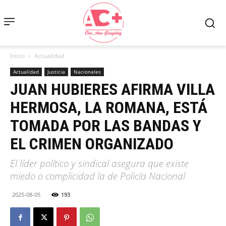
Inicio
Actualidad
Actualidad
Justicia
Nacionales
JUAN HUBIERES AFIRMA VILLA
HERMOSA, LA ROMANA, ESTÁ
TOMADA POR LAS BANDAS Y
EL CRIMEN ORGANIZADO
El líder político y sindical asegura que existe
miedo o complicidad la de Policía Nacional
2025-08-05
193