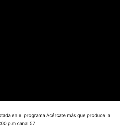
istada en el programa Acércate más que produce la
:00 p.m canal 57