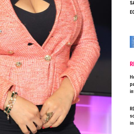
S
E
R
H
p
in
R
s
in