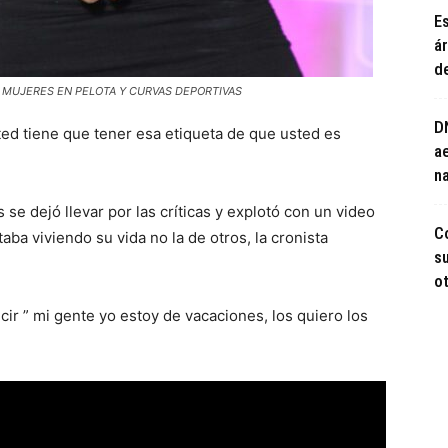
E
á
d
 : MUJERES EN PELOTA Y CURVAS DEPORTIVAS
D
ted tiene que tener esa etiqueta de que usted es
a
n
 se dejó llevar por las críticas y explotó con un video
C
a viviendo su vida no la de otros, la cronista
s
ot
r ” mi gente yo estoy de vacaciones, los quiero los