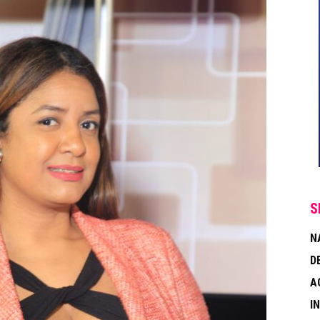
S
N
D
A
I