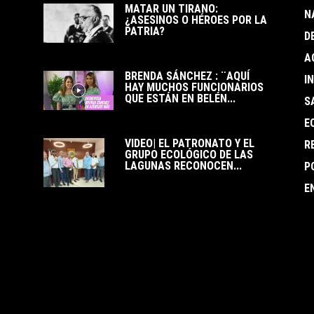
MATAR UN TIRANO:
N
¿ASESINOS O HÉROES POR LA
PATRIA?
D
A
BRENDA SÁNCHEZ : ¨AQUÍ
I
HAY MUCHOS FUNCIONARIOS
QUE ESTÁN EN BELÉN...
S
E
VIDEO| EL PATRONATO Y EL
R
GRUPO ECOLÓGICO DE LAS
LAGUNAS RECONOCEN...
P
E