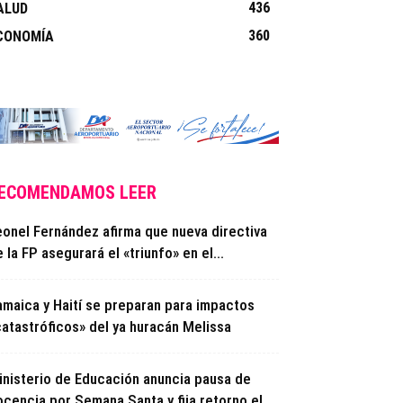
436
ALUD
360
CONOMÍA
ECOMENDAMOS LEER
eonel Fernández afirma que nueva directiva
 la FP asegurará el «triunfo» en el...
amaica y Haití se preparan para impactos
catastróficos» del ya huracán Melissa
inisterio de Educación anuncia pausa de
cencia por Semana Santa y fija retorno el...