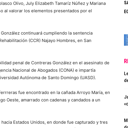
S
olasco Olivo, July Elizabeth Tamaríz Núñez y Mariana
so al valorar los elementos presentados por el
E
s González continuará cumpliendo la sentencia
 Rehabilitación (CCR) Najayo Hombres, en San
R
bilidad penal de Contreras González en el asesinato de
rgencia Nacional de Abogados (CONA) e impartía
L
Universidad Autónoma de Santo Domingo (UASD).
de
Ferrreras fue encontrado en la cañada Arroyo María, en
J
go Oeste, amarrado con cadenas y candados a un
«
M
 hacia Estados Unidos, en donde fue capturado y tres
do