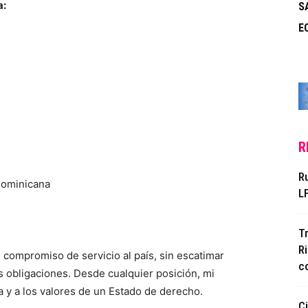
a:
S
E
R
R
Dominicana
LF
T
R
 compromiso de servicio al país, sin escatimar
c
is obligaciones. Desde cualquier posición, mi
 y a los valores de un Estado de derecho.
C