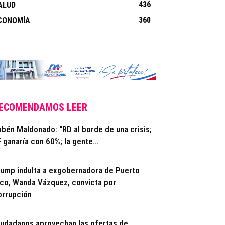
436
ALUD
360
CONOMÍA
ECOMENDAMOS LEER
ubén Maldonado: “RD al borde de una crisis;
 ganaría con 60%; la gente...
rump indulta a exgobernadora de Puerto
ico, Wanda Vázquez, convicta por
orrupción
iudadanos aprovechan las ofertas de