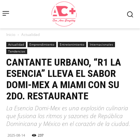
Inicio
Actualidad
Actualidad
Emprendimiento
Entretenimiento
Internacionales
Tendencias
CANTANTE URBANO, “R1 LA
ESENCIA” LLEVA EL SABOR
DOMI-MEX A MIAMI CON SU
2DO. RESTAURANTE
La Esencia Domi-Mex es una explosión culinaria
que fusiona los ritmos y sazones de República
Dominicana y México en el corazón de la ciudad.
2025-08-14
237