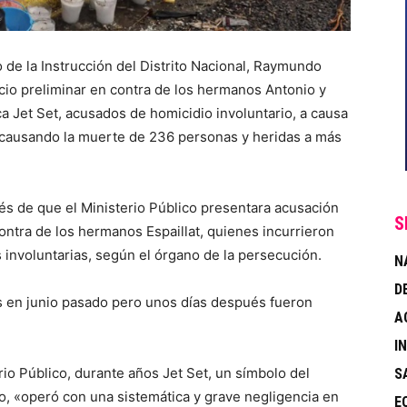
 de la Instrucción del Distrito Nacional, Raymundo
uicio preliminar en contra de los hermanos Antonio y
eca Jet Set, acusados de homicidio involuntario, a causa
 causando la muerte de 236 personas y heridas a más
s de que el Ministerio Público presentara acusación
S
 contra de los hermanos Espaillat, quienes incurrieron
s involuntarias, según el órgano de la persecución.
N
D
os en junio pasado pero unos días después fueron
A
I
rio Público, durante años Jet Set, un símbolo del
S
, «operó con una sistemática y grave negligencia en
E