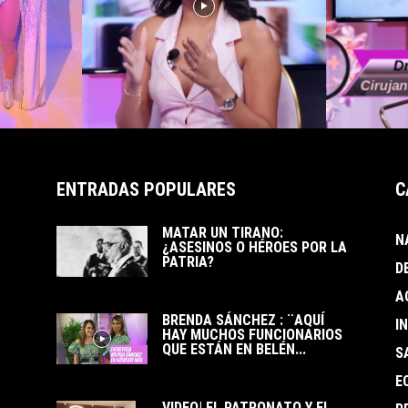
ENTRADAS POPULARES
C
MATAR UN TIRANO:
N
¿ASESINOS O HÉROES POR LA
PATRIA?
D
A
BRENDA SÁNCHEZ : ¨AQUÍ
I
HAY MUCHOS FUNCIONARIOS
QUE ESTÁN EN BELÉN...
S
E
VIDEO| EL PATRONATO Y EL