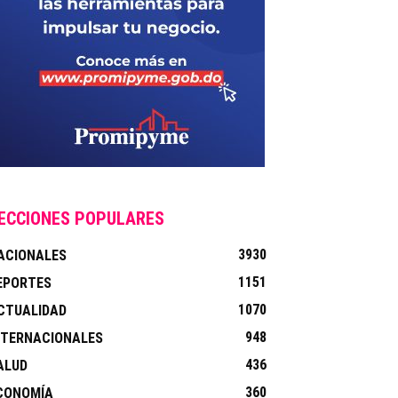
ECCIONES POPULARES
3930
ACIONALES
1151
EPORTES
1070
CTUALIDAD
948
NTERNACIONALES
436
ALUD
360
CONOMÍA