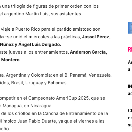
una trilogía de figuras de primer orden con los
l argentino Martín Luis, sus asistentes.
 viaje a Puerto Rico para el partido amistoso son
ta
-se unió el miércoles a las prácticas,
Jassel Pérez,
l Núñez y Ángel Luis Delgado.
R
 este jueves a los entrenamientos,
Anderson García,
an Montero
.
A
a 
a, Argentina y Colombia; en el B, Panamá, Venezuela,
idos, Brasil, Uruguay y Bahamas.
I
a
competir en el Campeonato AmeriCup 2025, que se
en Managua, en Nicaragua.
Cl
 de los criollos en la Cancha de Entrenamiento de la
e
límpico Juan Pablo Duarte, ya que el viernes a las
s
ueño.