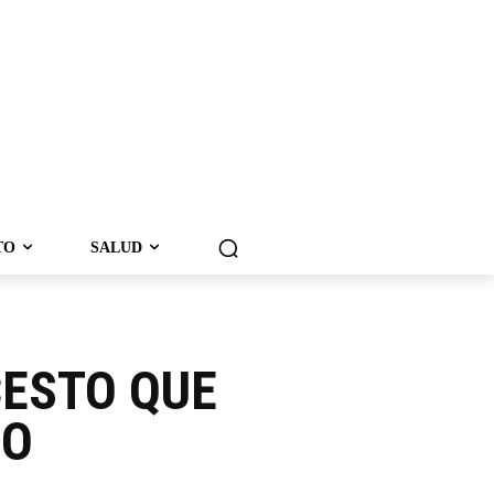
TO
SALUD
CESTO QUE
CO