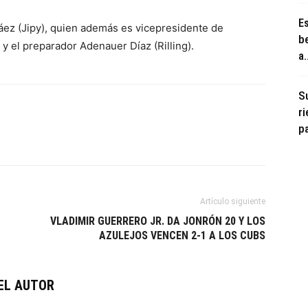
Es
 Páez (Jipy), quien además es vicepresidente de
b
y el preparador Adenauer Díaz (Rilling).
a.
S
r
pa
Artículo siguiente
VLADIMIR GUERRERO JR. DA JONRÓN 20 Y LOS
AZULEJOS VENCEN 2-1 A LOS CUBS
EL AUTOR