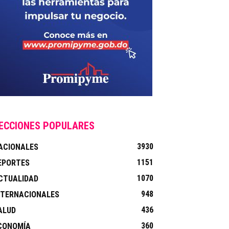
ECCIONES POPULARES
3930
ACIONALES
1151
EPORTES
1070
CTUALIDAD
948
NTERNACIONALES
436
ALUD
360
CONOMÍA