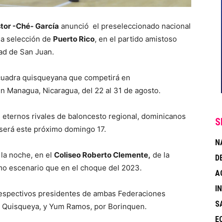
tor -Ché- García
anunció el preseleccionado nacional
la selección de
Puerto Rico
, en el partido amistoso
ad de San Juan.
scuadra quisqueyana que competirá en
en Managua, Nicaragua, del 22 al 31 de agosto.
 eternos rivales de baloncesto regional, dominicanos
S
 será este próximo domingo 17.
N
 la noche, en el
Coliseo Roberto Clemente,
de la
D
mo escenario que en el choque del 2023.
A
I
s respectivos presidentes de ambas Federaciones
S
or Quisqueya, y Yum Ramos, por Borinquen.
E