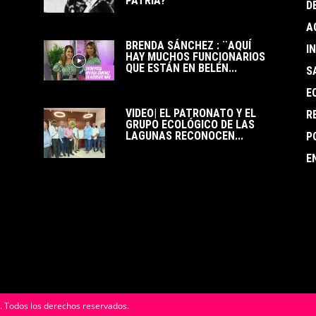
PATRIA?
D
A
BRENDA SÁNCHEZ : ¨AQUÍ
I
HAY MUCHOS FUNCIONARIOS
QUE ESTÁN EN BELÉN...
S
E
VIDEO| EL PATRONATO Y EL
R
GRUPO ECOLÓGICO DE LAS
LAGUNAS RECONOCEN...
P
E
. Todos los derechos reservados.