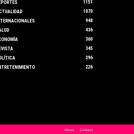
1151
EPORTES
1070
CTUALIDAD
948
NTERNACIONALES
436
ALUD
360
CONOMÍA
345
EVISTA
296
OLÍTICA
226
NTRETENIMIENTO
About
Contact