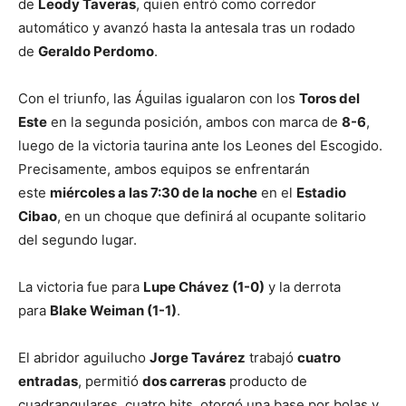
de
Leody Taveras
, quien entró como corredor
automático y avanzó hasta la antesala tras un rodado
de
Geraldo Perdomo
.
Con el triunfo, las Águilas igualaron con los
Toros del
Este
en la segunda posición, ambos con marca de
8-6
,
luego de la victoria taurina ante los Leones del Escogido.
Precisamente, ambos equipos se enfrentarán
este
miércoles a las 7:30 de la noche
en el
Estadio
Cibao
, en un choque que definirá al ocupante solitario
del segundo lugar.
La victoria fue para
Lupe Chávez (1-0)
y la derrota
para
Blake Weiman (1-1)
.
El abridor aguilucho
Jorge Tavárez
trabajó
cuatro
entradas
, permitió
dos carreras
producto de
cuadrangulares, cuatro hits, otorgó una base por bolas y