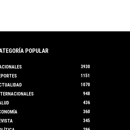
ATEGORÍA POPULAR
3930
ACIONALES
1151
EPORTES
1070
CTUALIDAD
948
NTERNACIONALES
436
ALUD
360
CONOMÍA
345
EVISTA
296
OLÍTICA