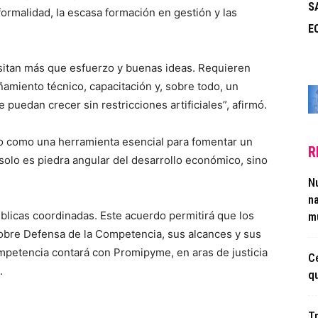
S
nformalidad, la escasa formación en gestión y las
E
itan más que esfuerzo y buenas ideas. Requieren
amiento técnico, capacitación y, sobre todo, un
 puedan crecer sin restricciones artificiales”, afirmó.
o como una herramienta esencial para fomentar un
R
 solo es piedra angular del desarrollo económico, sino
N
n
licas coordinadas. Este acuerdo permitirá que los
m
bre Defensa de la Competencia, sus alcances y sus
mpetencia contará con Promipyme, en aras de justicia
C
.
qu
T