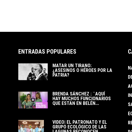
ENTRADAS POPULARES
C
MATAR UN TIRANO:
N
¿ASESINOS O HÉROES POR LA
PATRIA?
D
A
BRENDA SÁNCHEZ : ¨AQUÍ
I
HAY MUCHOS FUNCIONARIOS
QUE ESTÁN EN BELÉN...
S
E
VIDEO| EL PATRONATO Y EL
R
GRUPO ECOLÓGICO DE LAS
LAGUNAS RECONOCEN...
P