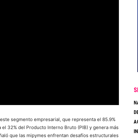
S
N
D
 este segmento empresarial, que representa el 85.9%
A
a el 32% del Producto Interno Bruto (PIB) y genera más
I
eñaló que las mipymes enfrentan desafíos estructurales